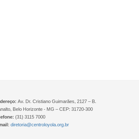
dereço:
Av. Dr. Cristiano Guimarães, 2127 – B.
analto, Belo Horizonte - MG – CEP: 31720-300
lefone:
(31) 3115 7000
mail:
diretoria@centroloyola.org.br