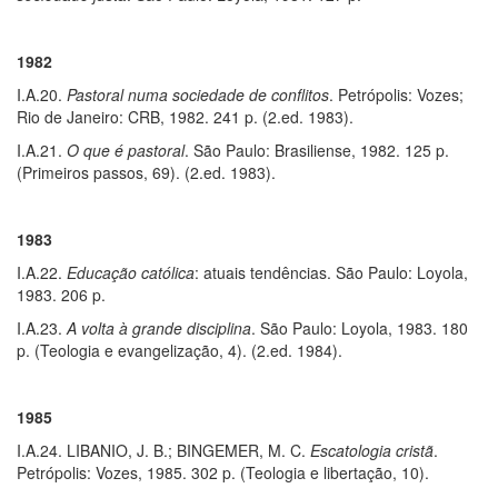
1982
I.A.20.
Pastoral numa sociedade de conflitos
. Petrópolis: Vozes;
Rio de Janeiro: CRB, 1982. 241 p. (2.ed. 1983).
I.A.21.
O que é pastoral
. São Paulo: Brasiliense, 1982. 125 p.
(Primeiros passos, 69). (2.ed. 1983).
1983
I.A.22.
Educação católica
: atuais tendências. São Paulo: Loyola,
1983. 206 p.
I.A.23.
A volta à grande disciplina
. São Paulo: Loyola, 1983. 180
p. (Teologia e evangelização, 4). (2.ed. 1984).
1985
I.A.24. LIBANIO, J. B.; BINGEMER, M. C.
Escatologia cristã
.
Petrópolis: Vozes, 1985. 302 p. (Teologia e libertação, 10).