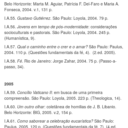
Belo Horizonte: Marta M. Aguiar, Patrícia F. Del-Faro e Maria A.
Fonseca, 2004. v.1, 131 p.
I.A.55.
Gustavo Gutiérrez
. São Paulo: Loyola, 2004. 79 p.
I.A.56.
Jovens em tempo de pós-modernidade
: considerações
socioculturais e pastorais. São Paulo: Loyola, 2004. 245 p.
(Humanística, 9).
I.A.57.
Qual o caminho entre o crer e o amar?
São Paulo: Paulus,
2004. 110 p. (Questões fundamentais da fé, 4). (2.ed. 2005).
I.A.58.
Fé
. Rio de Janeiro: Jorge Zahar, 2004. 75 p. (Passo-a-
passo, 34).
2005
I.A.59.
Concílio Vaticano II
: em busca de uma primeira
compreensão. São Paulo: Loyola, 2005. 223 p. (Theologica, 14).
I.A.60.
Um outro olhar
: coletânea de homilias de J. B. Libanio.
Belo Horizonte: BIG, 2005. v.2, 154 p.
I.A.61.
Como saborear a celebração eucarística?
São Paulo:
Paulus, 2005. 120 p. (Questões fundamentais da fé, 7). (4.ed.