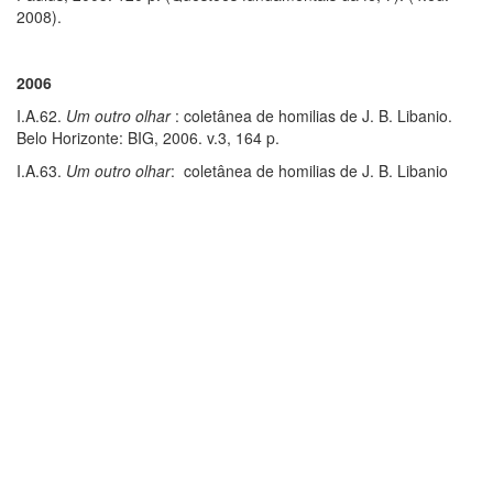
2008).
2006
I.A.62.
Um outro olhar
: coletânea de homilias de J. B. Libanio.
Belo Horizonte: BIG, 2006. v.3, 164 p.
I.A.63.
Um outro olhar
: coletânea de homilias de J. B. Libanio
Belo Horizonte: BIG, 2006. v.4, 176 p.
I.A.64.
Qual o futuro do cristianismo
? São Paulo: Paulus, 2006,
158 p. (Temas da atualidade). (2.ed. 2008).
2007
I.A.65.
Conferências Gerais do Episcopado Latino-Americano
: do
Rio de Janeiro aAparecida. São Paulo: Paulus, 2007. 167 p.
I.A.66.
Um outro olhar
: coletânea de homilias de J. B. Libanio.
Belo Horizonte: BIG, 2007. v.5, 140 p.
I.A.67.
Os carismas na Igreja do terceiro milênio
: discernimento,
desafios e práxis. São Paulo: Loyola, 2007. 285 p.