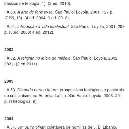
básicos de teologia, 1). (2.ed. 2010).
I.A.50.
A arte de formar-se
. São Paulo: Loyola, 2001. 127 p.
(CES, 10). (4.ed. 2004; 6.ed. 2012).
I.A.51.
Introdução à vida intelectual
. São Paulo: Loyola, 2001. 298
p. (3.ed. 2006; 4.ed. 2012).
2002
I.A.52.
A religião no início do milênio
. São Paulo: Loyola, 2002.
283 p.(2.ed 2011).
2003
I.A.53.
Olhando para o futuro
: prospectivas teológicas e pastorais
do cristianismo na América Latina. São Paulo: Loyola, 2003. 251
p. (Theologica, 9).
2004
I.A.54.
Um outro olhar
: coletânea de homilias de J. B. Libanio.