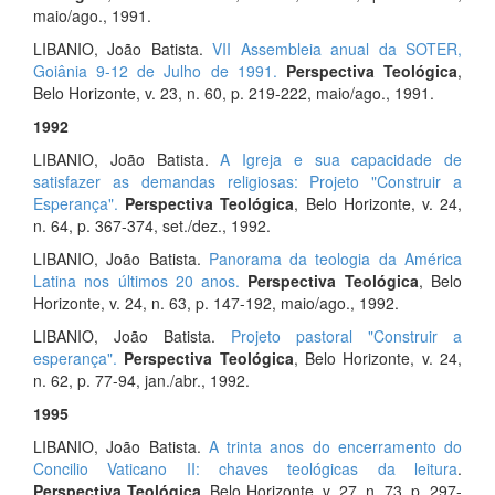
maio/ago., 1991.
LIBANIO, João Batista.
VII Assembleia anual da SOTER,
Goiânia 9-12 de Julho de 1991.
Perspectiva Teológica
,
Belo Horizonte, v. 23, n. 60, p. 219-222, maio/ago., 1991.
1992
LIBANIO, João Batista.
A Igreja e sua capacidade de
satisfazer as demandas religiosas: Projeto "Construir a
Esperança".
Perspectiva Teológica
, Belo Horizonte, v. 24,
n. 64, p. 367-374, set./dez., 1992.
LIBANIO, João Batista.
Panorama da teologia da América
Latina nos últimos 20 anos.
Perspectiva Teológica
, Belo
Horizonte, v. 24, n. 63, p. 147-192, maio/ago., 1992.
LIBANIO, João Batista.
Projeto pastoral "Construir a
esperança".
Perspectiva Teológica
, Belo Horizonte, v. 24,
n. 62, p. 77-94, jan./abr., 1992.
1995
LIBANIO, João Batista.
A trinta anos do encerramento do
Concilio Vaticano II: chaves teológicas da leitura
.
Perspectiva Teológica
, Belo Horizonte, v. 27, n. 73, p. 297-