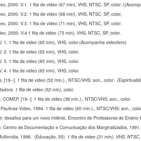
eo, 2000. V.1. 1 fita de video (67 min), VHS, NTSC, SP, color. ((Acomp
eo, 2000. V.2. 1 fita de video (68 min), VHS, NTSC, SP, color.
o, 2000. V.3. 1 fita de video (71 min), VHS, NTSC, SP, color.
o, 2000. V.4 1 fita de video (73 min), VHS, NTSC, SP, color.
 1. 1 fita de video (65 min), VHS, color.(Acompanha videolivro)
 2. 1 fita de video (65 min), VHS, color.
 3. 1 fita de video (65 min), VHS, color.
 4. 1 fita de video (65 min), VHS, color.
 [19--]. 1 fita de video (52 min.)., NTSC/VHS: son., color. (Espiritualid
rtadora
.
1 fita de video (52 min), color.
 COMEP, [19--]. 1 fita de video (38 min.)., NTSC/VHS: son., color.
Paulinas Vídeo, 1994. 1 fita de video (60 min.)., NTSC/VHS: son., color.
e
: desafios para um novo milênio. Encontro de Professores de Ensino R
o: Centro de Documentação e Comunicação dos Marginalizados, 1991.
ultimídia, 1998. (Educação, 55).
1 fita de video (21 min), VHS, NTSC, 