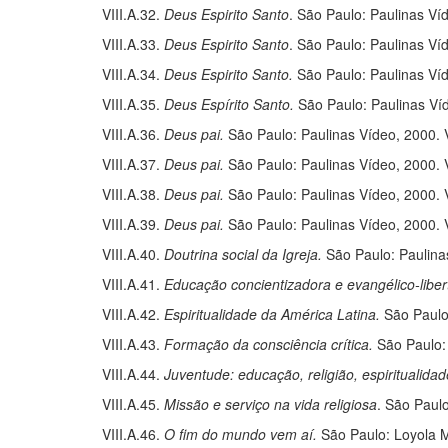
VIII.A.32.
Deus Espirito Santo
. São Paulo: Paulinas Víd
VIII.A.33.
Deus Espirito Santo
. São Paulo: Paulinas Víd
VIII.A.34.
Deus Espirito Santo
.
São Paulo: Paulinas Víde
VIII.A.35.
Deus Espírito Santo
.
São Paulo: Paulinas Víde
VIII.A.36.
Deus pai
.
São Paulo: Paulinas Vídeo, 2000. V.
VIII.A.37.
Deus pai.
São Paulo: Paulinas Vídeo, 2000. V.
VIII.A.38.
Deus pai.
São Paulo: Paulinas Vídeo, 2000. V.
VIII.A.39.
Deus pai.
São Paulo: Paulinas Vídeo, 2000. V.
VIII.A.40.
Doutrina social da Igreja.
São Paulo: Paulinas,
VIII.A.41.
Educação concientizadora e evangélico-libe
VIII.A.42.
Espiritualidade da América Latina.
São Paulo:
VIII.A.43.
Formação da consciência crítica.
São Paulo: 
VIII.A.44.
Juventude: educação, religião, espiritualidad
VIII.A.45.
Missão e serviço na vida religiosa
. São Paul
VIII.A.46.
O fim do mundo vem aí.
São Paulo: Loyola M