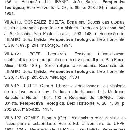
166 p. Recensão de: LIBANIO, João Batista.
Perspectiva
Teológica
, Belo Horizonte, v. 26, n. 69, p. 293-294, maio/ago.,
1994.
VII.A.119. GONZALEZ BUELTA, Benjamin. Depois das utopias:
sinais e parabolas para fazer a historia. Traducao (do espanhol)
J. A. Ceschin. Sao Paulo: Loyola, 1993. 148 p. Recensão de:
LIBANIO, João Batista.
Perspectiva Teológica
, Belo Horizonte,
v. 26, n. 69, p. 291, maio/ago., 1994.
VII.A.120. BOFF, Leonardo. Ecologia, mundializacao,
espiritualidade: a emergencia de um novo paradigma. Sao Paulo:
Atica, 1993. 180 p. Serie religiao e cidadania. Recensão de:
LIBANIO, João Batista.
Perspectiva Teológica
, Belo Horizonte,
v. 26, n. 69, p. 289-290, maio/ago., 1994.
VII.A.121. LUTTE, Gerard. Liberar la adolescencia: la psicologia
de los jovenes de hoy. Traducao (do frances) Luis Medrano.
Barcelona: Herder, 1991. 400 p. Recensão de: LIBANIO, João
Batista.
Perspectiva Teológica
, Belo Horizonte, v. 26, n. 69, p.
282-286, maio/ago., 1994.
VII.A.122. GOMES, Enoque (Org.). Violencia: a crise social e os
riscos para a estabilidade. Recife: Ed. Universitaria da UFPE,
1993. 104 p. Recensão de: LIBANIO, João Batista.
Perspectiva