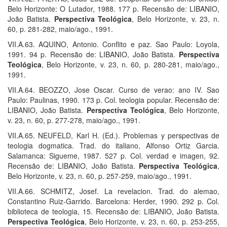
Belo Horizonte: O Lutador, 1988. 177 p. Recensão de: LIBANIO,
João Batista.
Perspectiva Teológica
, Belo Horizonte, v. 23, n.
60, p. 281-282, maio/ago., 1991.
VII.A.63. AQUINO, Antonio. Conflito e paz. Sao Paulo: Loyola,
1991. 94 p. Recensão de: LIBANIO, João Batista.
Perspectiva
Teológica
, Belo Horizonte, v. 23, n. 60, p. 280-281, maio/ago.,
1991.
VII.A.64. BEOZZO, Jose Oscar. Curso de verao: ano IV. Sao
Paulo: Paulinas, 1990. 173 p. Col. teologia popular. Recensão de:
LIBANIO, João Batista.
Perspectiva Teológica
, Belo Horizonte,
v. 23, n. 60, p. 277-278, maio/ago., 1991.
VII.A.65. NEUFELD, Karl H. (Ed.). Problemas y perspectivas de
teologia dogmatica. Trad. do italiano, Alfonso Ortiz Garcia.
Salamanca: Sigueme, 1987. 527 p. Col. verdad e imagen, 92.
Recensão de: LIBANIO, João Batista.
Perspectiva Teológica
,
Belo Horizonte, v. 23, n. 60, p. 257-259, maio/ago., 1991.
VII.A.66. SCHMITZ, Josef. La revelacion. Trad. do alemao,
Constantino Ruiz-Garrido. Barcelona: Herder, 1990. 292 p. Col.
biblioteca de teologia, 15. Recensão de: LIBANIO, João Batista.
Perspectiva Teológica
, Belo Horizonte, v. 23, n. 60, p. 253-255,