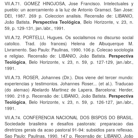
VII.A.71. GOMEZ HINOJOSA, Jose Francisco. Intelectuales y
pueblo: un acercamiento a la luz de Antonio Gramsci. San Jose:
DEI, 1987. 269 p. Coleccion analisis. Recensão de: LIBANIO,
João Batista.
Perspectiva Teológica
, Belo Horizonte, v. 23, n.
59, p. 129-131, jan./abr., 1991.
VII.A.72. PORTELLI, Hugues. Os socialismos no discurso social
catolico. Trad. (do frances) Helena de Albuquerque M.
Livramento. Sao Paulo: Paulinas, 1990. 106 p. Colecao sociologia
e religiao. Recensão de: LIBANIO, João Batista.
Perspectiva
Teológica
, Belo Horizonte, v. 23, n. 59, p. 127-129, jan./abr.,
1991.
VII.A.73. ROSER, Johannes (Dir.). Dios viene del tercer mundo:
experiencias y testimonios. Johannes Roser... (et al.). Traducao
(do alemao) Abelardo Martinez de Lapera. Barcelona: Herder,
1990. 218 p. Recensão de: LIBANIO, João Batista.
Perspectiva
Teológica
, Belo Horizonte, v. 23, n. 59, p. 126-127, jan./abr.,
1991.
VII.A.74. CONFERENCIA NACIONAL DOS BISPOS DO BRASIL.
Sociedade brasileira e desafios pastorais: preparacao das
diretrizes gerais da acao pastoral 91-94: subsidios para reflexao.
Sao Paulo: Paulinas, 1990. 147 p. Recensão de: LIBANIO, João