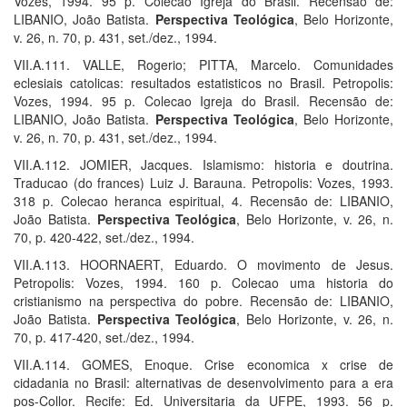
Vozes, 1994. 95 p. Colecao Igreja do Brasil. Recensão de:
LIBANIO, João Batista.
Perspectiva Teológica
, Belo Horizonte,
v. 26, n. 70, p. 431, set./dez., 1994.
VII.A.111. VALLE, Rogerio; PITTA, Marcelo. Comunidades
eclesiais catolicas: resultados estatisticos no Brasil. Petropolis:
Vozes, 1994. 95 p. Colecao Igreja do Brasil. Recensão de:
LIBANIO, João Batista.
Perspectiva Teológica
, Belo Horizonte,
v. 26, n. 70, p. 431, set./dez., 1994.
VII.A.112. JOMIER, Jacques. Islamismo: historia e doutrina.
Traducao (do frances) Luiz J. Barauna. Petropolis: Vozes, 1993.
318 p. Colecao heranca espiritual, 4. Recensão de: LIBANIO,
João Batista.
Perspectiva Teológica
, Belo Horizonte, v. 26, n.
70, p. 420-422, set./dez., 1994.
VII.A.113. HOORNAERT, Eduardo. O movimento de Jesus.
Petropolis: Vozes, 1994. 160 p. Colecao uma historia do
cristianismo na perspectiva do pobre. Recensão de: LIBANIO,
João Batista.
Perspectiva Teológica
, Belo Horizonte, v. 26, n.
70, p. 417-420, set./dez., 1994.
VII.A.114. GOMES, Enoque. Crise economica x crise de
cidadania no Brasil: alternativas de desenvolvimento para a era
pos-Collor. Recife: Ed. Universitaria da UFPE, 1993. 56 p.