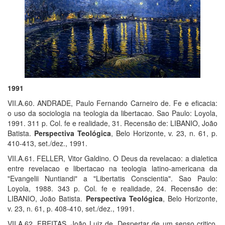
1991
VII.A.60. ANDRADE, Paulo Fernando Carneiro de. Fe e eficacia:
o uso da sociologia na teologia da libertacao. Sao Paulo: Loyola,
1991. 311 p. Col. fe e realidade, 31. Recensão de: LIBANIO, João
Batista.
Perspectiva Teológica
, Belo Horizonte, v. 23, n. 61, p.
410-413, set./dez., 1991.
VII.A.61. FELLER, Vitor Galdino. O Deus da revelacao: a dialetica
entre revelacao e libertacao na teologia latino-americana da
"Evangelii Nuntiandi" a "Libertatis Conscientia". Sao Paulo:
Loyola, 1988. 343 p. Col. fe e realidade, 24. Recensão de:
LIBANIO, João Batista.
Perspectiva Teológica
, Belo Horizonte,
v. 23, n. 61, p. 408-410, set./dez., 1991.
VII.A.62. FREITAS, João Luiz de. Despertar de um senso critico.