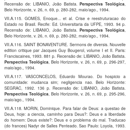
Recensão de: LIBANIO, João Batista.
Perspectiva Teológica
,
Belo Horizonte, v. 26, n. 69, p. 280-282, maio/ago., 1994.
VII.A.115. GOMES, Enoque... et al. Crise e reestruturacao do
Estado no Brasil. Recife: Ed. Universitaria da UFPE, 1993. 94 p.
Recensão de: LIBANIO, João Batista.
Perspectiva Teológica
,
Belo Horizonte, v. 26, n. 69, p. 280-282, maio/ago., 1994.
VII.A.116. SAINT BONAVENTURE. Sermons de diversis. Nouvelle
edition critique par Jacques Guy Bougerol, volume I et II. Paris:
Franciscaines, 1993. 881 p. Recensão de: LIBANIO, João Batista.
Perspectiva Teológica
, Belo Horizonte, v. 26, n. 69, p. 296-297,
maio/ago., 1994.
VII.A.117. VASCONCELOS, Eduardo Mourao. Do hospicio a
comunidade: mudanca sim; negligencia nao. Belo Horizonte:
SEGRAC, 1992. 136 p. Recensão de: LIBANIO, João Batista.
Perspectiva Teológica
, Belo Horizonte, v. 26, n. 69, p. 295-296,
maio/ago., 1994.
VII.A.118. MORIN, Dominique. Para falar de Deus: a questao de
Deus, hoje: a ciencia, caminho para Deus?: Deus e a liberdade
do homem: Deus existe?: Deus e o problema do mal. Traducao
(do frances) Nadyr de Salles Penteado. Sao Paulo: Loyola, 1993.