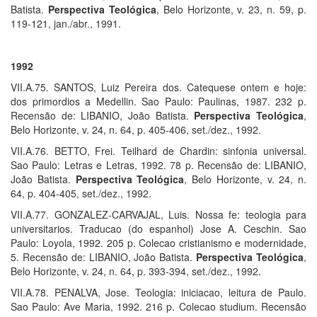
Batista.
Perspectiva Teológica
, Belo Horizonte, v. 23, n. 59, p.
119-121, jan./abr., 1991.
1992
VII.A.75. SANTOS, Luiz Pereira dos. Catequese ontem e hoje:
dos primordios a Medellin. Sao Paulo: Paulinas, 1987. 232 p.
Recensão de: LIBANIO, João Batista.
Perspectiva Teológica
,
Belo Horizonte, v. 24, n. 64, p. 405-406, set./dez., 1992.
VII.A.76. BETTO, Frei. Teilhard de Chardin: sinfonia universal.
Sao Paulo: Letras e Letras, 1992. 78 p. Recensão de: LIBANIO,
João Batista.
Perspectiva Teológica
, Belo Horizonte, v. 24, n.
64, p. 404-405, set./dez., 1992.
VII.A.77. GONZALEZ-CARVAJAL, Luis. Nossa fe: teologia para
universitarios. Traducao (do espanhol) Jose A. Ceschin. Sao
Paulo: Loyola, 1992. 205 p. Colecao cristianismo e modernidade,
5. Recensão de: LIBANIO, João Batista.
Perspectiva Teológica
,
Belo Horizonte, v. 24, n. 64, p. 393-394, set./dez., 1992.
VII.A.78. PENALVA, Jose. Teologia: iniciacao, leitura de Paulo.
Sao Paulo: Ave Maria, 1992. 216 p. Colecao studium. Recensão