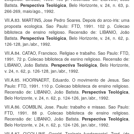
Batista.
Perspectiva Teológica
, Belo Horizonte, v. 24, n. 63, p.
266-269, maio/ago., 1992.
VII.A.83. MARTINS, Jose Pedro Soares. Depois do arco-iris: uma
proposta ecologica. Sao Paulo: FTD, 1991. 102 p. Colecao
biblioteca de ensino religioso. Recensão de: LIBANIO, João
Batista.
Perspectiva Teológica
, Belo Horizonte, v. 24, n. 62, p.
126-128, jan./abr., 1992.
VII.A.84. CATAO, Francisco. Religiao e trabalho. Sao Paulo: FTD,
1991. 72 p. Colecao biblioteca de esnino religioso. Recensão de:
LIBANIO, João Batista.
Perspectiva Teológica
, Belo Horizonte,
v. 24, n. 62, p. 126-128, jan./abr., 1992.
VII.A.85. HOORNAERT, Eduardo. O movimento de Jesus. Sao
Paulo: FTD, 1991. 110 p. Colecao biblioteca de ensino religioso.
Recensão de: LIBANIO, João Batista.
Perspectiva Teológica
,
Belo Horizonte, v. 24, n. 62, p. 124-126, jan./abr., 1992.
VII.A.86. COMBLIN, Jose. Paulo: trabalho e missao. Sao Paulo:
FTD, 1991. 88 p. Colecao biblioteca de ensino religioso.
Recensão de: LIBANIO, João Batista.
Perspectiva Teológica
,
Belo Horizonte, v. 24, n. 62, p. 124-126, jan./abr., 1992.
VII.A.87. O'COLLINS, Gerald. Teologia fundamental. Trad. (do