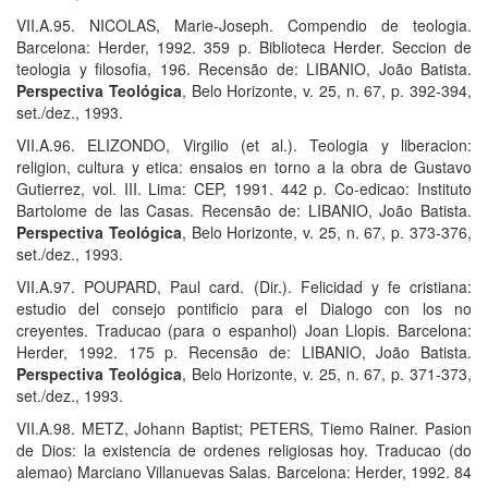
VII.A.95. NICOLAS, Marie-Joseph. Compendio de teologia.
Barcelona: Herder, 1992. 359 p. Biblioteca Herder. Seccion de
teologia y filosofia, 196. Recensão de: LIBANIO, João Batista.
Perspectiva Teológica
, Belo Horizonte, v. 25, n. 67, p. 392-394,
set./dez., 1993.
VII.A.96. ELIZONDO, Virgilio (et al.). Teologia y liberacion:
religion, cultura y etica: ensaios en torno a la obra de Gustavo
Gutierrez, vol. III. Lima: CEP, 1991. 442 p. Co-edicao: Instituto
Bartolome de las Casas. Recensão de: LIBANIO, João Batista.
Perspectiva Teológica
, Belo Horizonte, v. 25, n. 67, p. 373-376,
set./dez., 1993.
VII.A.97. POUPARD, Paul card. (Dir.). Felicidad y fe cristiana:
estudio del consejo pontificio para el Dialogo con los no
creyentes. Traducao (para o espanhol) Joan Llopis. Barcelona:
Herder, 1992. 175 p. Recensão de: LIBANIO, João Batista.
Perspectiva Teológica
, Belo Horizonte, v. 25, n. 67, p. 371-373,
set./dez., 1993.
VII.A.98. METZ, Johann Baptist; PETERS, Tiemo Rainer. Pasion
de Dios: la existencia de ordenes religiosas hoy. Traducao (do
alemao) Marciano Villanuevas Salas. Barcelona: Herder, 1992. 84