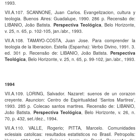
1993.
VII.A.107. SCANNONE, Juan Carlos. Evangelizacion, cultura y
teologia. Buenos Aires: Guadalupe, 1990. 286 p. Recensão de:
LIBANIO, João Batista.
Perspectiva Teológica
, Belo Horizonte,
v. 25, n. 65, p. 102-105, jan./abr., 1993.
VII.A.108. TAMAYO-COSTA, Juan Jose. Para comprender la
teologia de la liberacion. Estella (Espanha): Verbo Divino, 1991. 3.
ed. 301 p. Recensão de: LIBANIO, João Batista.
Perspectiva
Teológica
, Belo Horizonte, v. 25, n. 65, p. 99-102, jan./abr., 1993.
1994
VII.A.109. LORING, Salvador. Nazaret: suenos de un corazon
creyente. Asuncion: Centro de Espiritualidad 'Santos Martires',
1993. 285 p. Colecao santos martires. Recensão de: LIBANIO,
João Batista.
Perspectiva Teológica
, Belo Horizonte, v. 26, n.
70, p. 432, set./dez., 1994.
VII.A.110. VALLE, Rogerio; PITTA, Marcelo. Comunidades
eclesiais catolicas: resultados estatisticos no Brasil. Petropolis: