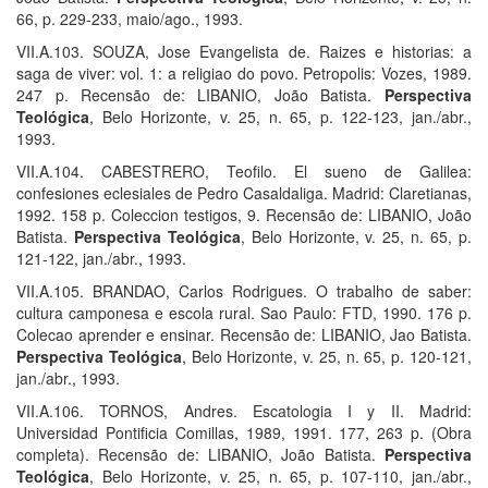
66, p. 229-233, maio/ago., 1993.
VII.A.103. SOUZA, Jose Evangelista de. Raizes e historias: a
saga de viver: vol. 1: a religiao do povo. Petropolis: Vozes, 1989.
247 p. Recensão de: LIBANIO, João Batista.
Perspectiva
Teológica
, Belo Horizonte, v. 25, n. 65, p. 122-123, jan./abr.,
1993.
VII.A.104. CABESTRERO, Teofilo. El sueno de Galilea:
confesiones eclesiales de Pedro Casaldaliga. Madrid: Claretianas,
1992. 158 p. Coleccion testigos, 9. Recensão de: LIBANIO, João
Batista.
Perspectiva Teológica
, Belo Horizonte, v. 25, n. 65, p.
121-122, jan./abr., 1993.
VII.A.105. BRANDAO, Carlos Rodrigues. O trabalho de saber:
cultura camponesa e escola rural. Sao Paulo: FTD, 1990. 176 p.
Colecao aprender e ensinar. Recensão de: LIBANIO, Jao Batista.
Perspectiva Teológica
, Belo Horizonte, v. 25, n. 65, p. 120-121,
jan./abr., 1993.
VII.A.106. TORNOS, Andres. Escatologia I y II. Madrid:
Universidad Pontificia Comillas, 1989, 1991. 177, 263 p. (Obra
completa). Recensão de: LIBANIO, João Batista.
Perspectiva
Teológica
, Belo Horizonte, v. 25, n. 65, p. 107-110, jan./abr.,