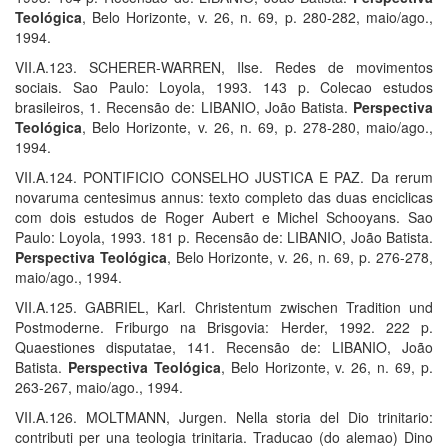
Teológica
, Belo Horizonte, v. 26, n. 69, p. 280-282, maio/ago.,
1994.
VII.A.123. SCHERER-WARREN, Ilse. Redes de movimentos
sociais. Sao Paulo: Loyola, 1993. 143 p. Colecao estudos
brasileiros, 1. Recensão de: LIBANIO, João Batista.
Perspectiva
Teológica
, Belo Horizonte, v. 26, n. 69, p. 278-280, maio/ago.,
1994.
VII.A.124. PONTIFICIO CONSELHO JUSTICA E PAZ. Da rerum
novaruma centesimus annus: texto completo das duas enciclicas
com dois estudos de Roger Aubert e Michel Schooyans. Sao
Paulo: Loyola, 1993. 181 p. Recensão de: LIBANIO, João Batista.
Perspectiva Teológica
, Belo Horizonte, v. 26, n. 69, p. 276-278,
maio/ago., 1994.
VII.A.125. GABRIEL, Karl. Christentum zwischen Tradition und
Postmoderne. Friburgo na Brisgovia: Herder, 1992. 222 p.
Quaestiones disputatae, 141. Recensão de: LIBANIO, João
Batista.
Perspectiva Teológica
, Belo Horizonte, v. 26, n. 69, p.
263-267, maio/ago., 1994.
VII.A.126. MOLTMANN, Jurgen. Nella storia del Dio trinitario:
contributi per una teologia trinitaria. Traducao (do alemao) Dino