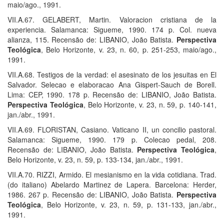
maio/ago., 1991.
VII.A.67. GELABERT, Martin. Valoracion cristiana de la
experiencia. Salamanca: Sigueme, 1990. 174 p. Col. nueva
alianza, 115. Recensão de: LIBANIO, João Batista.
Perspectiva
Teológica
, Belo Horizonte, v. 23, n. 60, p. 251-253, maio/ago.,
1991.
VII.A.68. Testigos de la verdad: el asesinato de los jesuitas en El
Salvador. Selecao e elaboracao Ana Gispert-Sauch de Borell.
Lima: CEP, 1990. 178 p. Recensão de: LIBANIO, João Batista.
Perspectiva Teológica
, Belo Horizonte, v. 23, n. 59, p. 140-141,
jan./abr., 1991.
VII.A.69. FLORISTAN, Casiano. Vaticano II, un concilio pastoral.
Salamanca: Sigueme, 1990. 179 p. Colecao pedal, 208.
Recensão de: LIBANIO, João Batista.
Perspectiva Teológica
,
Belo Horizonte, v. 23, n. 59, p. 133-134, jan./abr., 1991.
VII.A.70. RIZZI, Armido. El mesianismo en la vida cotidiana. Trad.
(do italiano) Abelardo Martinez de Lapera. Barcelona: Herder,
1986. 267 p. Recensão de: LIBANIO, João Batista.
Perspectiva
Teológica
, Belo Horizonte, v. 23, n. 59, p. 131-133, jan./abr.,
1991.