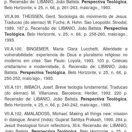
p. Recensão de: LIBANIO, João Batista.
Perspectiva Teológica
,
Belo Horizonte, v. 25, n. 66, p. 261-263, maio/ago., 1993.
VII.A.99. THEISSEN, Gerd. Sociologia do movimento de Jesus.
Traducao (do alemao) W. Fuchs; A. Hohn. Sao Leopoldo: Sinodal,
1989. 187 p. Recensão de: LIBANIO, João Batista.
Perspectiva
Teológica
, Belo Horizonte, v. 25, n. 66, p. 258-260, maio/ago.,
1993.
VII.A.100. BINGEMER, Maria Clara Lucchetti. Alteridade e
vulnerabilidade: experiencia de Deus e pluralismo religioso no
moderno em crise. Sao Paulo: Loyola, 1993. 103 p. Colecao
cristianismo e modernidade, 6. Recensão de: LIBANIO, João
Batista.
Perspectiva Teológica
, Belo Horizonte, v. 25, n. 66, p.
250-252, maio/ago., 1993.
VII.A.101. IMBACH, Josef. Breve teologia fundamental. Traducao
(do alemao) M. Villanueva. Barcelona: Herder, 1992. 220 p.
Recensão de: LIBANIO, João Batista.
Perspectiva Teológica
,
Belo Horizonte, v. 25, n. 66, p. 240-242, maio/ago., 1993.
VII.A.102. AMALADOSS, Michael. Making all things new: mission
in dialogue. Anand (India): Gujarat Sahitya Prakash, 1990. 284 p.
Jesuit theological forum reflections, XI/4. Recensão de: LIBANIO,
João Batista.
Perspectiva Teológica
, Belo Horizonte, v. 25, n.