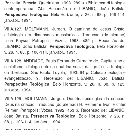
Pezzetta. Brescia: Queriniana, 1993. 289 p. (Biblioteca di teologia
contemporanea, 74). Recensão de: LIBANIO, João Batista.
Perspectiva Teológica
, Belo Horizonte, v. 26, n. 68, p. 106-114,
jan./abr., 1994.
VII.A.127. MOLTMANN, Jurgen. O caminho de Jesus Cristo:
cristologia em dimensoes messianicas. Traducao (do alemao)
Ilson Kayser. Petropolis: Vozes, 1993. 485 p. Recensão de:
LIBANIO, João Batista.
Perspectiva Teológica
, Belo Horizonte,
v. 26, n. 68, p. 106-114, jan./abr., 1994.
VII.A.128. ANDRADE, Paulo Fernando Carneiro de. Capitalismo e
socialismo: dialogo entre a doutrina social da Igreja e a teologia
da libertacao. Sao Paulo: Loyola, 1993. 94 p. Colecao teologia e
evangelizacao, 9. Recensão de: LIBANIO, João Batista.
Perspectiva Teológica
, Belo Horizonte, v. 26, n. 68, p. 125,
jan./abr., 1994.
VII.A.129. MOLTMANN, Jurgen. Doutrina ecologica da criacao:
Deus na criacao. Traducao (do alemao) H. Reimer e Ivoni Richter
Reimer. Petropolis: Vozes, 1992. 453 p. Recensão de: LIBANIO,
João Batista.
Perspectiva Teológica
, Belo Horizonte, v. 26, n.
68, p. 106-114, jan./abr., 1994.