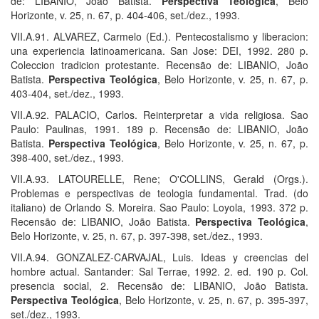
de: LIBANIO, João Batista.
Perspectiva Teológica
, Belo
Horizonte, v. 25, n. 67, p. 404-406, set./dez., 1993.
VII.A.91. ALVAREZ, Carmelo (Ed.). Pentecostalismo y liberacion:
una experiencia latinoamericana. San Jose: DEI, 1992. 280 p.
Coleccion tradicion protestante. Recensão de: LIBANIO, João
Batista.
Perspectiva Teológica
, Belo Horizonte, v. 25, n. 67, p.
403-404, set./dez., 1993.
VII.A.92. PALACIO, Carlos. Reinterpretar a vida religiosa. Sao
Paulo: Paulinas, 1991. 189 p. Recensão de: LIBANIO, João
Batista.
Perspectiva Teológica
, Belo Horizonte, v. 25, n. 67, p.
398-400, set./dez., 1993.
VII.A.93. LATOURELLE, Rene; O'COLLINS, Gerald (Orgs.).
Problemas e perspectivas de teologia fundamental. Trad. (do
italiano) de Orlando S. Moreira. Sao Paulo: Loyola, 1993. 372 p.
Recensão de: LIBANIO, João Batista.
Perspectiva Teológica
,
Belo Horizonte, v. 25, n. 67, p. 397-398, set./dez., 1993.
VII.A.94. GONZALEZ-CARVAJAL, Luis. Ideas y creencias del
hombre actual. Santander: Sal Terrae, 1992. 2. ed. 190 p. Col.
presencia social, 2. Recensão de: LIBANIO, João Batista.
Perspectiva Teológica
, Belo Horizonte, v. 25, n. 67, p. 395-397,
set./dez., 1993.