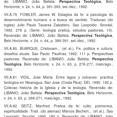
de: LIBANIO, João Batista.
Perspectiva Teológica
, Belo
Horizonte, v. 24, n. 64, p. 391-393, set./dez., 1992.
VII.A.79. FOWLER, James W. Estagios da fe: a psicologia do
desenvolvimento humano e a busca de sentido. Traducao (do
ingles) Julio Paulo Tavares Zabatiero. Sao Leopoldo: Sinodal,
1992. 278 p. (Serie: teologia pratica, estudos pastorais, 10).
Recensão de: LIBANIO, João Batista.
Perspectiva Teológica
,
Belo Horizonte, v. 24, n. 64, p. 389-391, set./dez., 1992.
VII.A.80. BUARQUE, Cristovam... (et al.). Fe, politica e cultura:
desafios atuais. Sao Paulo: Paulinas, 1992. 111 p. Perspectivas
pastorais. Recensão de: LIBANIO, João Batista.
Perspectiva
Teológica
, Belo Horizonte, v. 24, n. 63, p. 276-277, maio/ago.,
1992.
VII.A.81. VIGIL, Jose Maria. Entre lagos y volcanes: practica
teologica en Nicaragua. San Jose (Costa Rica): DEI, 1990. 192 p.
Colecao historia de la Iglesia y de la teologia. Recensão de:
LIBANIO, João Batista.
Perspectiva Teológica
, Belo Horizonte,
v. 24, n. 63, p. 269-271, maio/ago., 1992.
VII.A.82. SEITZ, Manfred. Pratica da fe: culto, poimenica,
espiritualidade. Trad. (do alemao) Marcos Bechert... (et al.). Sao
Leopoldo: Sinodal, 1990. 180 p. Recensão de: LIBANIO, João